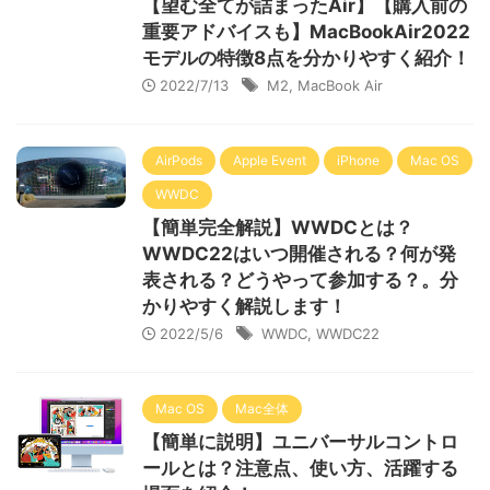
【望む全てが詰まったAir】【購入前の
重要アドバイスも】MacBookAir2022
モデルの特徴8点を分かりやすく紹介！
2022/7/13
M2
,
MacBook Air
AirPods
Apple Event
iPhone
Mac OS
WWDC
【簡単完全解説】WWDCとは？
WWDC22はいつ開催される？何が発
表される？どうやって参加する？。分
かりやすく解説します！
2022/5/6
WWDC
,
WWDC22
Mac OS
Mac全体
【簡単に説明】ユニバーサルコントロ
ールとは？注意点、使い方、活躍する