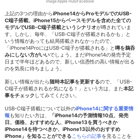
image:
Apple Hub/Facebook
上記の3つの理由から
iPhone14からProモデルでのUSB-
C端子搭載、iPhone15からベースモデルを含めた全ての
モデルでUSB-C端子搭載というシナリオ
が噂されていま
す。しかし、毎年、「USB-C端子が搭載されるかも」と
いう情報があっても結局搭載されなかったので、
「iPhone14ProにはUSB-C端子が搭載される」と
噂を鵜呑
みにしない方がいい
でしょう。まだiPhone14の発売予定
日まで半年ほどあるので、新しい信憑性の高い情報が出る
のを気長に待ちましょう。
新しい情報が出たら
随時本記事を更新する
ので、「USB-
C端子が搭載されるか気になる！」という方は、また
本記
事をチェック
してみてください。
USB-C端子搭載について以外の
iPhone14に関する重要情
報
も知りたい方は、
「iPhone14の予測情報10点、発売
日、価格、おすすめな人、iPhone13を買うべきか
iPhone14を待つべきか、iPhone13以外のおすすめ
iPhone」を知ることができる
こちらの記事
を見ることを