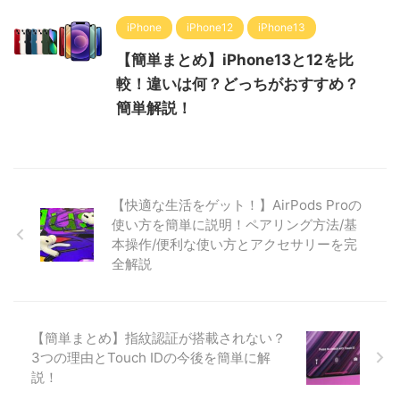
iPhone
iPhone12
iPhone13
【簡単まとめ】iPhone13と12を比
較！違いは何？どっちがおすすめ？
簡単解説！
【快適な生活をゲット！】AirPods Proの
使い方を簡単に説明！ペアリング方法/基
本操作/便利な使い方とアクセサリーを完
全解説
【簡単まとめ】指紋認証が搭載されない？
3つの理由とTouch IDの今後を簡単に解
説！